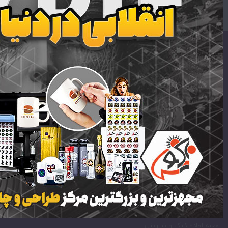
اطلاعات تماس
ایمیل:
support [at] mrstabliq.com
تلفن:
09303030294
09333030294
لینک های سایت
لیبل برجسته | لیبل برجسته UV DTF | لیبل UV DTF
جعبه و بسته بندی آماده
هدایای تبلیغاتی
جعبه آماده کیک و شیرینی