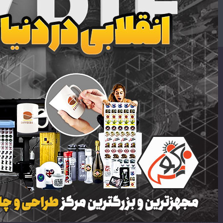
متاسفانه نتیجه ای یافت نشد
اطلاعات تماس
ایمیل:
support [at] mrstabliq.com
تلفن:
09303030294
09333030294
لینک های سایت
لیبل برجسته | لیبل برجسته UV DTF | لیبل UV DTF
جعبه و بسته بندی آماده
هدایای تبلیغاتی