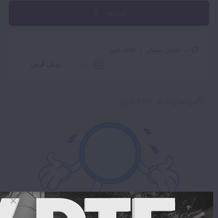
فیلترها
استان سمنان
کلاته خیج
آگهی های شهر کلاته خیج