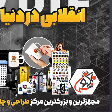
متاسفانه نتیجه ای یافت نشد
اطلاعات تماس
ایمیل:
support [at] mrstabliq.com
تلفن:
09303030294
09333030294
لینک های سایت
لیبل برجسته | لیبل برجسته UV DTF | لیبل UV DTF
جعبه و بسته بندی آماده
هدایای تبلیغاتی