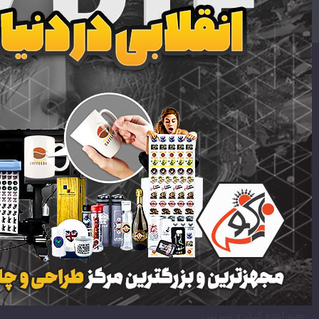
اطلاعات تماس
ایمیل:
support [at] mrstabliq.com
تلفن:
09303030294
09333030294
لینک های سایت
لیبل برجسته | لیبل برجسته UV DTF | لیبل UV DTF
جعبه و بسته بندی آماده
هدایای تبلیغاتی
جعبه آماده کیک و شیرینی