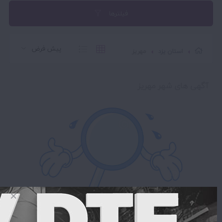
فیلترها
استان یزد
مهریز
آگهی های شهر مهریز
متاسفانه نتیجه ای یافت نشد