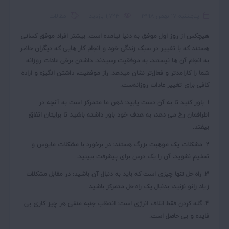
پنجشنبه ۱۷ بهمن ۱۳۹۸
1,723 بازدید
مقالات
هیچکس از روز اول موفق به دنیا نیامده است. بیشتر افراد موفق کسانی
هستند که با تغییر در سبک زندگی خود و انجام کار هایی که دیگران حاضر
به انجام آن ها نیستند، به موفقیت رسیدند. داشتن برخی عادات روزانه
شما را کارامدتر و فعال‌تر نشان میدهد. راز موفقیت، داشتن انگیزه و اراده‌
کافی برای تغییر عادات روزانه‌ست.
1. باور کنید تا به آن دست یابید:
ذهن ما متمرکز است به آنچه در
اطرافمان رخ می دهد، به هدف خود باور داشته باشید تا برایتان اتفاق
بیفتد.
2. مشکلات یک موهبت بزرگ هستند:
در برخورد با مشکلات مایوس و
تسلیم نشوید، آن را یک درس برای پیشرفت ببینید.
3. راه حل تنها چیزی است که باید به دنبال آن باشید:
در مقابل مشکلات
زیاد زانو نزنید، بدنبال یک راه حل متمرکز باشید.
4.
گله کردن فقط اتلاف انرژی است:
انتخاب جنبه منفی هر چیز کاری بی
فایده و بی حاصل است.