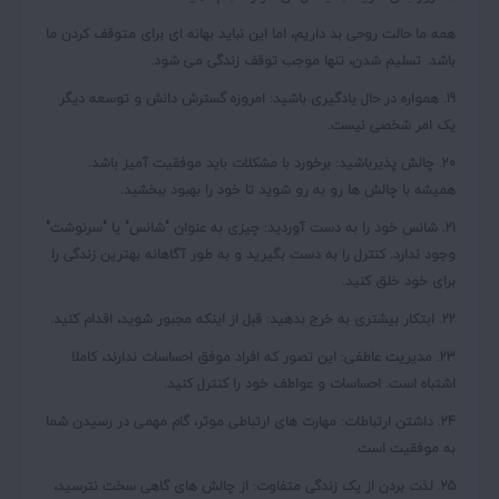
همه ما حالت روحی بد داریم، اما این نباید بهانه ای برای متوقف کردن ما
باشد. تسلیم شدن، تنها موجب توقف زندگی می شود.
19. همواره در حال
یادگیری باشید:
امروزه گسترش دانش و توسعه دیگر
یک امر شخصی نیست.
20. چالش پذیرباشید:
برخورد با مشکلات باید موفقیت آمیز باشد.
همیشه با چالش ها رو به رو شوید تا خود را بهبود ببخشید.
21. شانس خود را به دست آوردید:
چیزی به عنوان "شانس" یا "سرنوشت"
وجود ندارد. کنترل را به دست بگیرید و به طور آگاهانه بهترین زندگی را
برای خود خلق کنید.
22. ابتکار بیشتری به خرج بدهید:
قبل از اینکه مجبور شوید، اقدام کنید.
23. مدیریت عاطفی:
این تصور که افراد موفق احساسات ندارند، کاملا
اشتباه است. احساسات و عواطف خود را کنترل کنید.
24. داشتن ارتباطات:
مهارت های ارتباطی موثر، گام مهمی در رسیدن شما
به موفقیت است.
25.
لذت بردن از یک زندگی متفاوت:
از چالش های گاهی سخت نترسید،