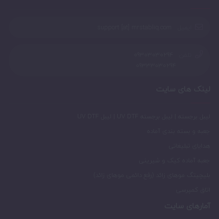
ایمیل:
support [at] mrstabliq.com
تلفن:
09303030294
09333030294
لینک های سایت
لیبل برجسته | لیبل برجسته UV DTF | لیبل UV DTF
جعبه و بسته بندی آماده
هدایای تبلیغاتی
جعبه آماده کیک و شیرینی
بلیچیتگ موهای زائد (رفع دائمی موهای زائد)
اتاق کمپرسی
آمارهای سایت